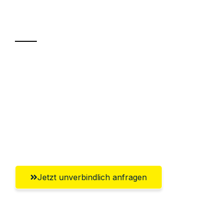
Transport
Sparen Sie bis zu 100€ bei Anfrage
Abwicklung innerhalb von 24 Stunden
Versichert bis zu 7.500€
Ggf. komplette Zollabwicklung inklusive
Umfassender Kundensupport aus Neuss
Jetzt unverbindlich anfragen