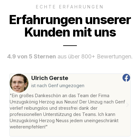
ECHTE ERFAHRUNGEN
Erfahrungen unserer
Kunden mit uns
4.9 von 5 Sternen
aus über 800+ Bewertungen.
Ulrich Gerste
ist nach Genf umgezogen
"Ein großes Dankeschön an das Team der Firma
"Di
Umzugskönig Herzog aus Neuss! Der Umzug nach Genf
mei
verlief reibungslos und stressfrei dank der
Team
professionellen Unterstützung des Teams. Ich kann
habe
Umzugskönig Herzog Neuss jedem uneingeschränkt
an m
weiterempfehlen!"
groß