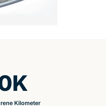
0
K
rene Kilometer