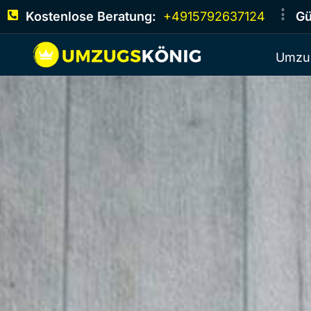
Kostenlose Beratung:
+4915792637124
Gü
Umzu