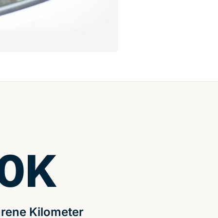
0
K
rene Kilometer