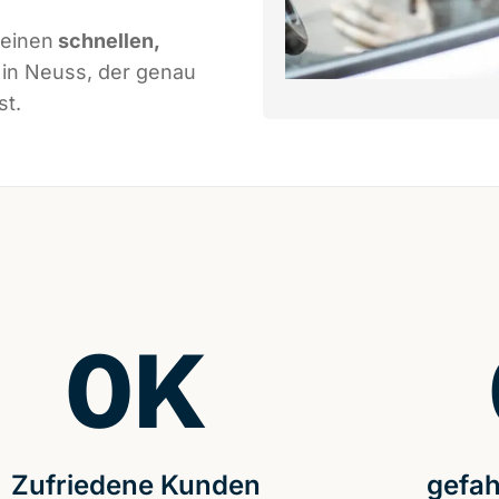
 einen
schnellen,
in Neuss, der genau
st.
0
K
Zufriedene Kunden
gefah