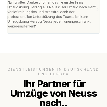
"Ein großes Dankeschön an das Team der Firma
"Di
Umzugskönig Herzog aus Neuss! Der Umzug nach Genf
mei
verlief reibungslos und stressfrei dank der
Team
professionellen Unterstützung des Teams. Ich kann
habe
Umzugskönig Herzog Neuss jedem uneingeschränkt
an m
weiterempfehlen!"
groß
DIENSTLEISTUNGEN IN DEUTSCHLAND
UND EUROPA
Ihr Partner für
Umzüge von Neuss
nach..