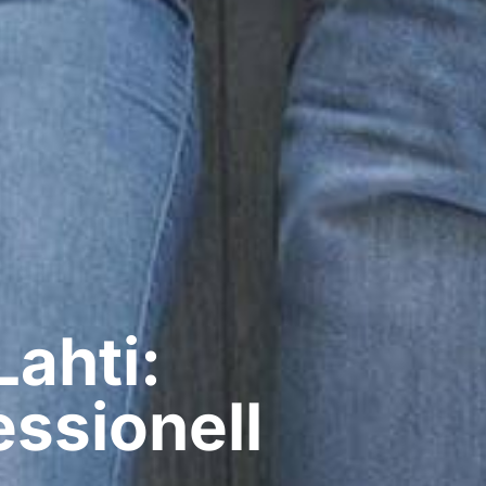
ahti:
ssionell​