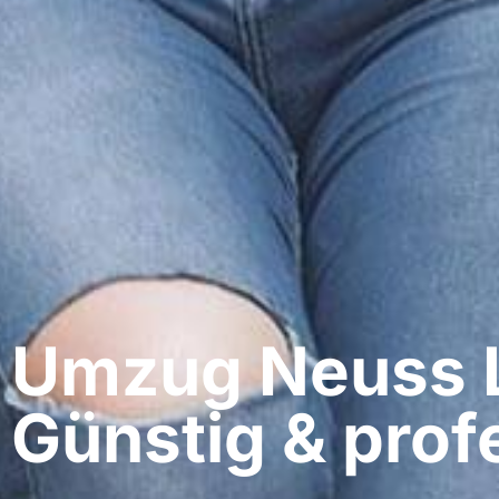
Umzug Neuss​ L
Günstig & profe