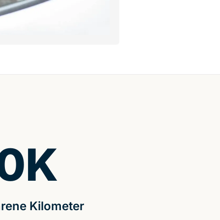
0
K
rene Kilometer