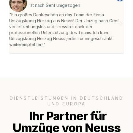
ist nach Genf umgezogen
"Ein großes Dankeschön an das Team der Firma
"Di
Umzugskönig Herzog aus Neuss! Der Umzug nach Genf
mei
verlief reibungslos und stressfrei dank der
Team
professionellen Unterstützung des Teams. Ich kann
habe
Umzugskönig Herzog Neuss jedem uneingeschränkt
an m
weiterempfehlen!"
groß
DIENSTLEISTUNGEN IN DEUTSCHLAND
UND EUROPA
Ihr Partner für
Umzüge von Neuss