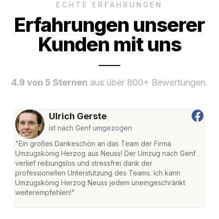
ECHTE ERFAHRUNGEN
Erfahrungen unserer
Kunden mit uns
4.9 von 5 Sternen
aus über 800+ Bewertungen.
Ulrich Gerste
ist nach Genf umgezogen
"Ein großes Dankeschön an das Team der Firma
"Di
Umzugskönig Herzog aus Neuss! Der Umzug nach Genf
mei
verlief reibungslos und stressfrei dank der
Team
professionellen Unterstützung des Teams. Ich kann
habe
Umzugskönig Herzog Neuss jedem uneingeschränkt
an m
weiterempfehlen!"
groß