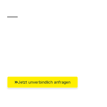
Transport
Sparen Sie bis zu 100€ bei Anfrage
Abwicklung innerhalb von 24 Stunden
Versichert bis zu 7.500€
Ggf. komplette Zollabwicklung inklusive
Umfassender Kundensupport aus Neuss
Jetzt unverbindlich anfragen