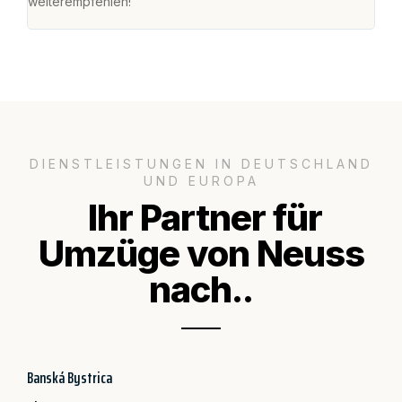
weiterempfehlen!"
groß
DIENSTLEISTUNGEN IN DEUTSCHLAND
UND EUROPA
Ihr Partner für
Umzüge von Neuss
nach..
Banská Bystrica