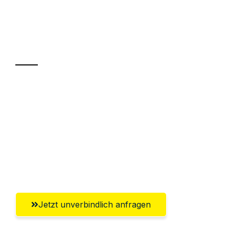
UMZUGSKÖNIG HERZOG NEUSS
Ihr Umzug oder
Transport
Sparen Sie bis zu 100€ bei Anfrage
Abwicklung innerhalb von 24 Stunden
Versichert bis zu 7.500€
Ggf. komplette Zollabwicklung inklusive
Umfassender Kundensupport aus Neuss
Jetzt unverbindlich anfragen