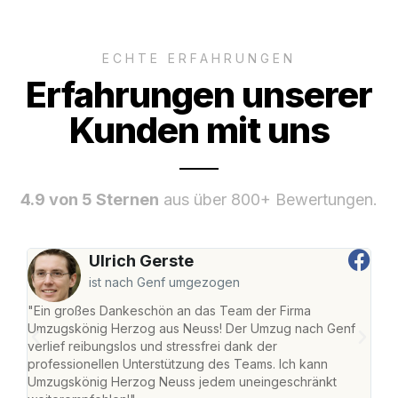
ECHTE ERFAHRUNGEN
Erfahrungen unserer
Kunden mit uns
4.9 von 5 Sternen
aus über 800+ Bewertungen.
Ulrich Gerste
ist nach Genf umgezogen
"Ein großes Dankeschön an das Team der Firma
"Di
Umzugskönig Herzog aus Neuss! Der Umzug nach Genf
mei
verlief reibungslos und stressfrei dank der
Team
professionellen Unterstützung des Teams. Ich kann
habe
Umzugskönig Herzog Neuss jedem uneingeschränkt
an m