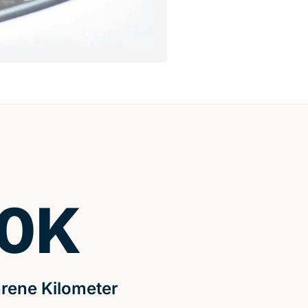
0
K
rene Kilometer