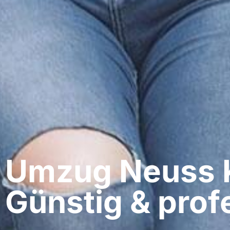
Umzug Neuss​ 
Günstig & profe