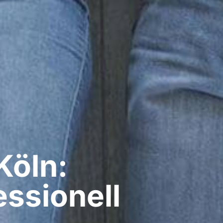
Köln:
ssionell​