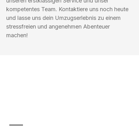
unseren erstklassigen Service und unser
kompetentes Team. Kontaktiere uns noch heute
und lasse uns dein Umzugserlebnis zu einem
stressfreien und angenehmen Abenteuer
machen!
UMZUGSKÖNIG HERZOG NEUSS
Ihr Umzug oder
Transport
Sparen Sie bis zu 100€ bei Anfrage