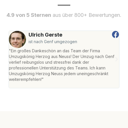
4.9 von 5 Sternen
aus über 800+ Bewertungen.
Ulrich Gerste
ist nach Genf umgezogen
"Ein großes Dankeschön an das Team der Firma
"Di
Umzugskönig Herzog aus Neuss! Der Umzug nach Genf
mei
verlief reibungslos und stressfrei dank der
Team
professionellen Unterstützung des Teams. Ich kann
habe
Umzugskönig Herzog Neuss jedem uneingeschränkt
an m
weiterempfehlen!"
groß