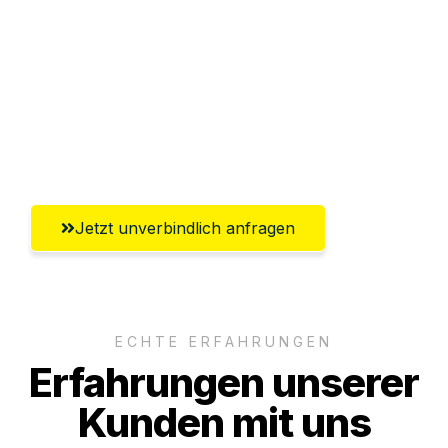
Abwicklung innerhalb von 24 Stunden
Versichert bis zu 7.500€
Ggf. komplette Zollabwicklung inklusive
Umfassender Kundensupport aus Neuss
Jetzt unverbindlich anfragen
ECHTE ERFAHRUNGEN
Erfahrungen unserer
Kunden mit uns