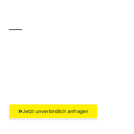
Ihr Umzug oder
Transport
Sparen Sie bis zu 100€ bei Anfrage
Abwicklung innerhalb von 24 Stunden
Versichert bis zu 7.500€
Ggf. komplette Zollabwicklung inklusive
Umfassender Kundensupport aus Neuss
Jetzt unverbindlich anfragen