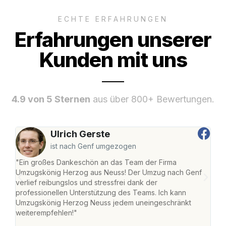
ECHTE ERFAHRUNGEN
Erfahrungen unserer
Kunden mit uns
4.9 von 5 Sternen
aus über 800+ Bewertungen.
Ulrich Gerste
ist nach Genf umgezogen
"Ein großes Dankeschön an das Team der Firma
"Di
Umzugskönig Herzog aus Neuss! Der Umzug nach Genf
mei
verlief reibungslos und stressfrei dank der
Team
professionellen Unterstützung des Teams. Ich kann
habe
Umzugskönig Herzog Neuss jedem uneingeschränkt
an m
weiterempfehlen!"
groß