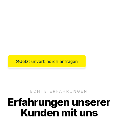
Abwicklung innerhalb von 24 Stunden
Versichert bis zu 7.500€
Ggf. komplette Zollabwicklung inklusive
Umfassender Kundensupport aus Neuss
Jetzt unverbindlich anfragen
ECHTE ERFAHRUNGEN
Erfahrungen unserer
Kunden mit uns