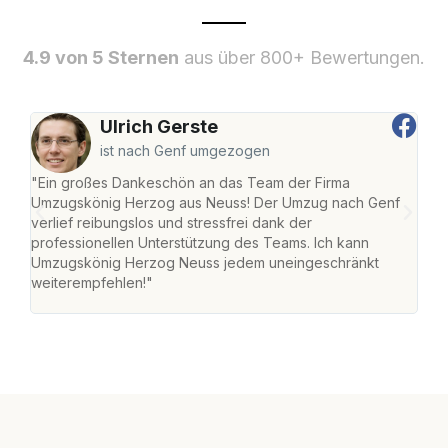
4.9 von 5 Sternen
aus über 800+ Bewertungen.
Ulrich Gerste
ist nach Genf umgezogen
"Ein großes Dankeschön an das Team der Firma
"Di
Umzugskönig Herzog aus Neuss! Der Umzug nach Genf
mei
verlief reibungslos und stressfrei dank der
Team
professionellen Unterstützung des Teams. Ich kann
habe
Umzugskönig Herzog Neuss jedem uneingeschränkt
an m
weiterempfehlen!"
groß