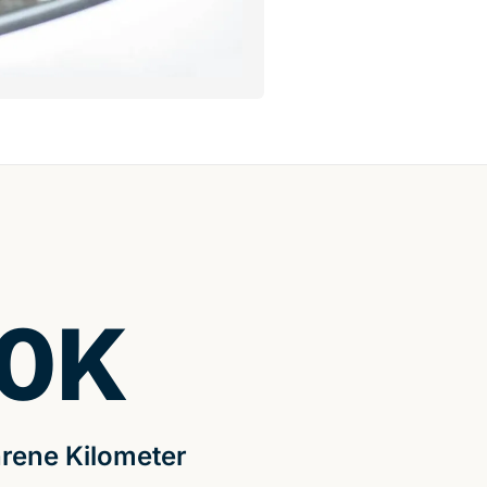
0
K
rene Kilometer