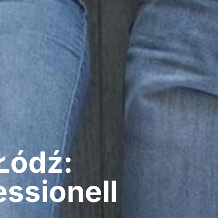
Łódź:
ssionell​