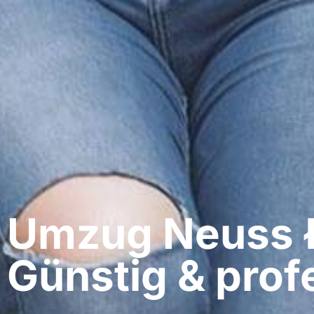
Umzug Neuss​ 
Günstig & profe