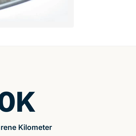
0
K
rene Kilometer