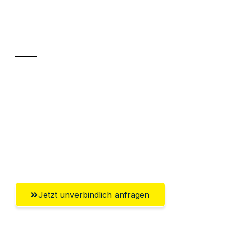
Ihr Umzug oder
Transport
Sparen Sie bis zu 100€ bei Anfrage
Abwicklung innerhalb von 24 Stunden
Versichert bis zu 7.500€
Ggf. komplette Zollabwicklung inklusive
Umfassender Kundensupport aus Neuss
Jetzt unverbindlich anfragen