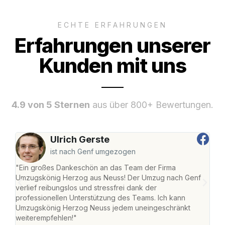
ECHTE ERFAHRUNGEN
Erfahrungen unserer
Kunden mit uns
4.9 von 5 Sternen
aus über 800+ Bewertungen.
Ulrich Gerste
ist nach Genf umgezogen
"Ein großes Dankeschön an das Team der Firma
"Di
Umzugskönig Herzog aus Neuss! Der Umzug nach Genf
mei
verlief reibungslos und stressfrei dank der
Team
professionellen Unterstützung des Teams. Ich kann
habe
Umzugskönig Herzog Neuss jedem uneingeschränkt
an m
weiterempfehlen!"
groß