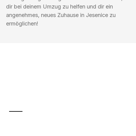
dir bei deinem Umzug zu helfen und dir ein
angenehmes, neues Zuhause in Jesenice zu
ermöglichen!
UMZUGSKÖNIG HERZOG NEUSS
Ihr Umzug oder
Transport
Sparen Sie bis zu 100€ bei Anfrage
Abwicklung innerhalb von 24 Stunden