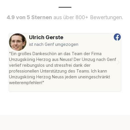
4.9 von 5 Sternen
aus über 800+ Bewertungen.
Ulrich Gerste
ist nach Genf umgezogen
"Ein großes Dankeschön an das Team der Firma
"Di
Umzugskönig Herzog aus Neuss! Der Umzug nach Genf
mei
verlief reibungslos und stressfrei dank der
Team
professionellen Unterstützung des Teams. Ich kann
habe
Umzugskönig Herzog Neuss jedem uneingeschränkt
an m
weiterempfehlen!"
groß