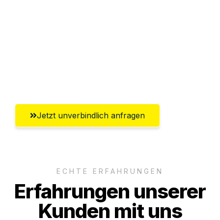
Abwicklung innerhalb von 24 Stunden
Versichert bis zu 7.500€
Ggf. komplette Zollabwicklung inklusive
Umfassender Kundensupport aus Neuss
Jetzt unverbindlich anfragen
ECHTE ERFAHRUNGEN
Erfahrungen unserer
Kunden mit uns