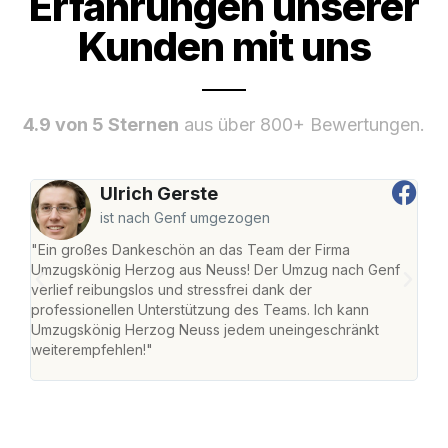
Erfahrungen unserer
Kunden mit uns
4.9 von 5 Sternen
aus über 800+ Bewertungen.
Ulrich Gerste
ist nach Genf umgezogen
"Ein großes Dankeschön an das Team der Firma
"Di
Umzugskönig Herzog aus Neuss! Der Umzug nach Genf
mei
verlief reibungslos und stressfrei dank der
Team
professionellen Unterstützung des Teams. Ich kann
habe
Umzugskönig Herzog Neuss jedem uneingeschränkt
an m
weiterempfehlen!"
groß