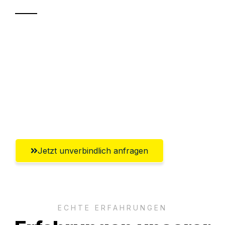
Sparen Sie bis zu 100€ bei Anfrage
Abwicklung innerhalb von 24 Stunden
Versichert bis zu 7.500€
Ggf. komplette Zollabwicklung inklusive
Umfassender Kundensupport aus Neuss
Jetzt unverbindlich anfragen
ECHTE ERFAHRUNGEN