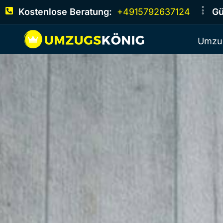
Kostenlose Beratung:
+4915792637124
Gü
Umzu