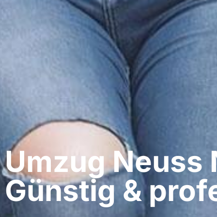
Umzug Neuss​ 
Günstig & profe