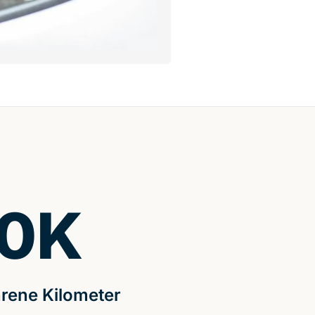
0
K
rene Kilometer