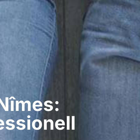
Nîmes:
ssionell​