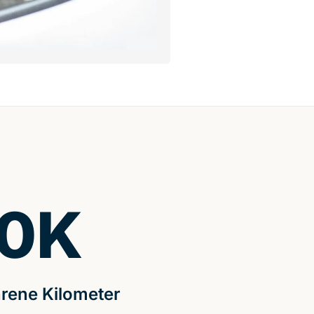
0
K
rene Kilometer