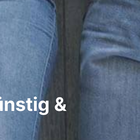
ünstig &