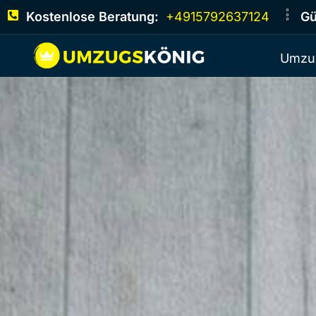
Kostenlose Beratung:
+4915792637124
Gü
Umzu