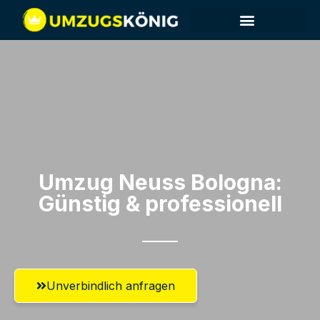
Umzugsunternehmen Neuss
Umzugsservice Neuss
Umzug Neuss​ Bologna:
Günstig & professionell​
Unverbindlich anfragen