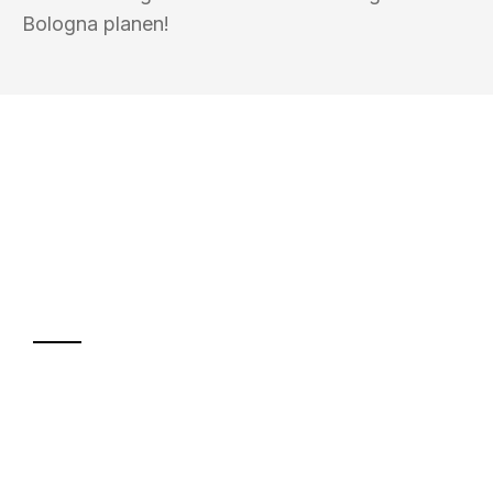
Bologna planen!
UMZUGSKÖNIG HERZOG NEUSS
Ihr Umzug oder
Transport
Sparen Sie bis zu 100€ bei Anfrage
Abwicklung innerhalb von 24 Stunden
Versichert bis zu 7.500€