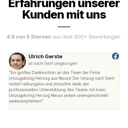
Erfahrungen unserer
Kunden mit uns
4.9 von 5 Sternen
aus über 800+ Bewertungen.
Ulrich Gerste
ist nach Genf umgezogen
"Ein großes Dankeschön an das Team der Firma
"Di
Umzugskönig Herzog aus Neuss! Der Umzug nach Genf
mei
verlief reibungslos und stressfrei dank der
Team
professionellen Unterstützung des Teams. Ich kann
habe
Umzugskönig Herzog Neuss jedem uneingeschränkt
an m
weiterempfehlen!"
groß