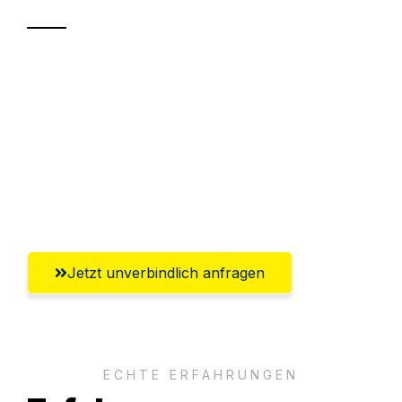
Sparen Sie bis zu 100€ bei Anfrage
Abwicklung innerhalb von 24 Stunden
Versichert bis zu 7.500€
Ggf. komplette Zollabwicklung inklusive
Umfassender Kundensupport aus Neuss
Jetzt unverbindlich anfragen
ECHTE ERFAHRUNGEN