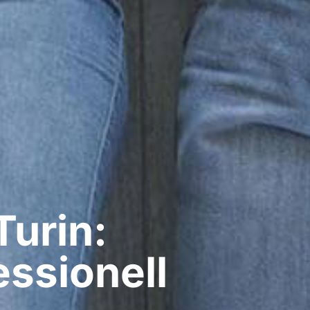
urin:
ssionell​