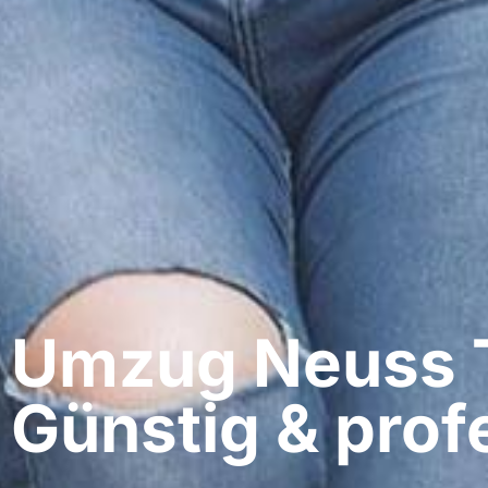
Umzug Neuss​ T
Günstig & profe