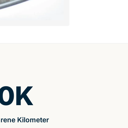
0
K
rene Kilometer