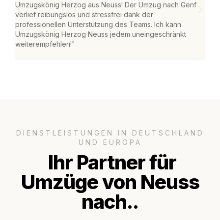
Umzugskönig Herzog aus Neuss! Der Umzug nach Genf
mei
verlief reibungslos und stressfrei dank der
Team
professionellen Unterstützung des Teams. Ich kann
habe
Umzugskönig Herzog Neuss jedem uneingeschränkt
an m
weiterempfehlen!"
groß
DIENSTLEISTUNGEN IN DEUTSCHLAND
UND EUROPA
Ihr Partner für
Umzüge von Neuss
nach..