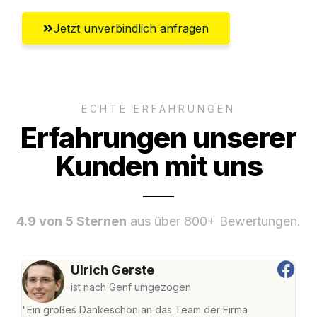
Jetzt unverbindlich anfragen
ECHTE ERFAHRUNGEN
Erfahrungen unserer
Kunden mit uns
4.9 von 5 Sternen
aus über 800+ Bewertungen.
Ulrich Gerste
ist nach Genf umgezogen
"Ein großes Dankeschön an das Team der Firma
"Di