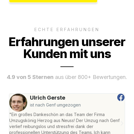
ECHTE ERFAHRUNGEN
Erfahrungen unserer
Kunden mit uns
4.9 von 5 Sternen
aus über 800+ Bewertungen.
Ulrich Gerste
ist nach Genf umgezogen
"Ein großes Dankeschön an das Team der Firma
"Di
Umzugskönig Herzog aus Neuss! Der Umzug nach Genf
mei
verlief reibungslos und stressfrei dank der
Team
professionellen Unterstützung des Teams. Ich kann
habe