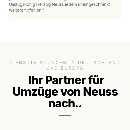
Umzugskönig Herzog Neuss jedem uneingeschränkt
an m
weiterempfehlen!"
groß
DIENSTLEISTUNGEN IN DEUTSCHLAND
UND EUROPA
Ihr Partner für
Umzüge von Neuss
nach..