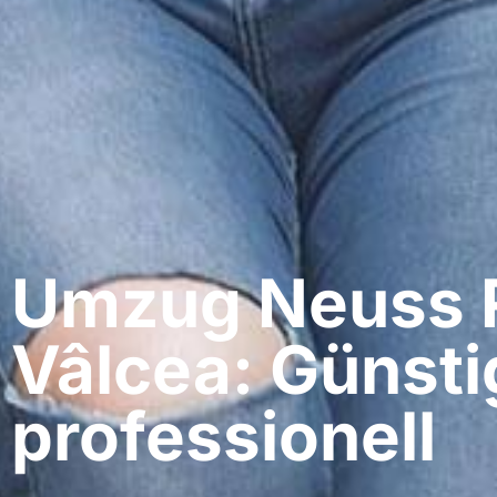
Umzug Neuss​
Vâlcea: Günsti
professionell​