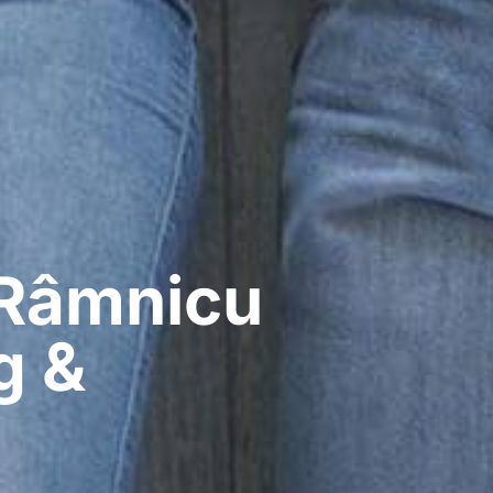
 Râmnicu
g &