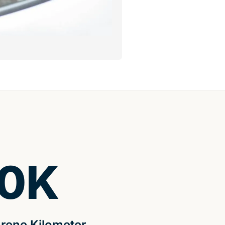
0
K
rene Kilometer