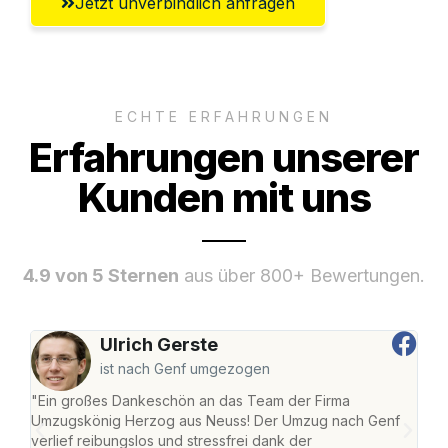
Jetzt unverbindlich anfragen
ECHTE ERFAHRUNGEN
Erfahrungen unserer
Kunden mit uns
4.9 von 5 Sternen
aus über 800+ Bewertungen.
Ulrich Gerste
ist nach Genf umgezogen
"Ein großes Dankeschön an das Team der Firma
"Di
Umzugskönig Herzog aus Neuss! Der Umzug nach Genf
mei
verlief reibungslos und stressfrei dank der
Team