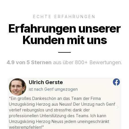
ECHTE ERFAHRUNGEN
Erfahrungen unserer
Kunden mit uns
4.9 von 5 Sternen
aus über 800+ Bewertungen.
Ulrich Gerste
ist nach Genf umgezogen
"Ein großes Dankeschön an das Team der Firma
"Di
Umzugskönig Herzog aus Neuss! Der Umzug nach Genf
mei
verlief reibungslos und stressfrei dank der
Team
professionellen Unterstützung des Teams. Ich kann
habe
Umzugskönig Herzog Neuss jedem uneingeschränkt
an m
weiterempfehlen!"
groß