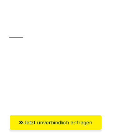
Ihr Umzug oder
Transport
Sparen Sie bis zu 100€ bei Anfrage
Abwicklung innerhalb von 24 Stunden
Versichert bis zu 7.500€
Ggf. komplette Zollabwicklung inklusive
Umfassender Kundensupport aus Neuss
Jetzt unverbindlich anfragen