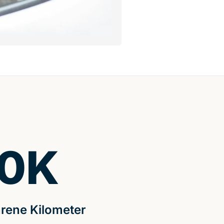
0
K
rene Kilometer