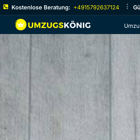
Kostenlose Beratung:
+4915792637124
Gü
Umzu