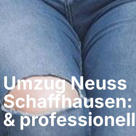
Umzug Neuss​
Schaffhausen:
& professionell​