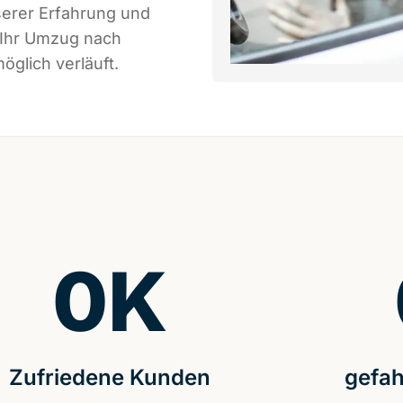
serer Erfahrung und
 Ihr Umzug nach
öglich verläuft.
0
K
Zufriedene Kunden
gefah