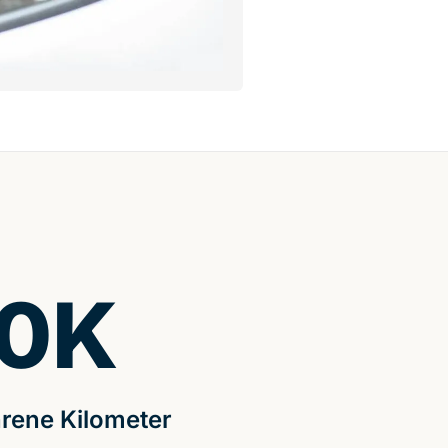
0
K
rene Kilometer