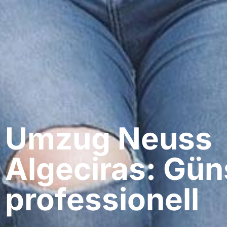
Umzug Neuss​
Algeciras: Gün
professionell​