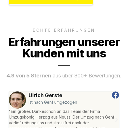
ECHTE ERFAHRUNGEN
Erfahrungen unserer
Kunden mit uns
4.9 von 5 Sternen
aus über 800+ Bewertungen.
Ulrich Gerste
ist nach Genf umgezogen
"Ein großes Dankeschön an das Team der Firma
"Di
Umzugskönig Herzog aus Neuss! Der Umzug nach Genf
mei
verlief reibungslos und stressfrei dank der
Team