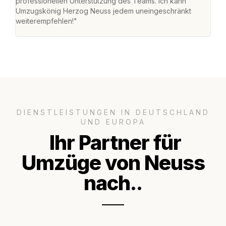
professionellen Unterstützung des Teams. Ich kann
habe
Umzugskönig Herzog Neuss jedem uneingeschränkt
an m
weiterempfehlen!"
groß
DIENSTLEISTUNGEN IN DEUTSCHLAND
UND EUROPA
Ihr Partner für
Umzüge von Neuss
nach..