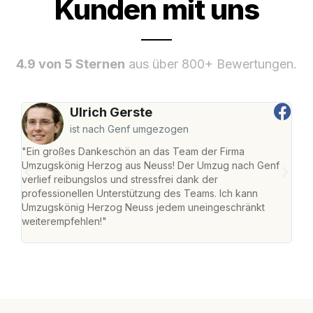
Kunden mit uns
4.9 von 5 Sternen
aus über 800+ Bewertungen.
Ulrich Gerste
ist nach Genf umgezogen
"Ein großes Dankeschön an das Team der Firma
"Di
Umzugskönig Herzog aus Neuss! Der Umzug nach Genf
mei
verlief reibungslos und stressfrei dank der
Team
professionellen Unterstützung des Teams. Ich kann
habe
Umzugskönig Herzog Neuss jedem uneingeschränkt
an m
weiterempfehlen!"
groß