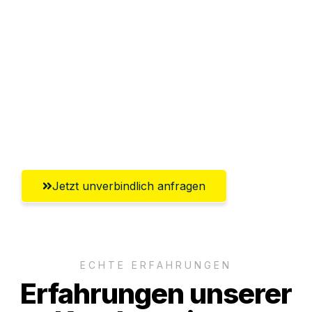
Sparen Sie bis zu 100€ bei Anfrage
Abwicklung innerhalb von 24 Stunden
Versichert bis zu 7.500€
Ggf. komplette Zollabwicklung inklusive
Umfassender Kundensupport aus Neuss
Jetzt unverbindlich anfragen
ECHTE ERFAHRUNGEN
Erfahrungen unserer