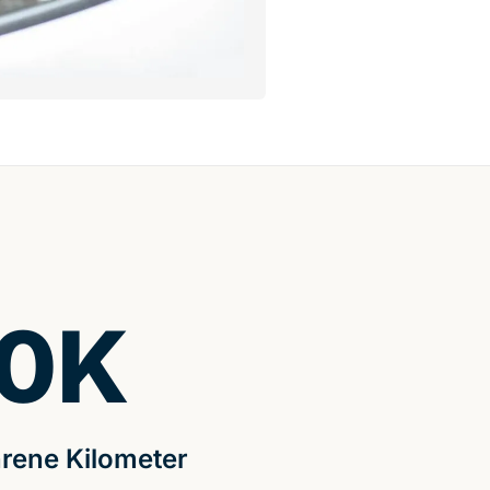
0
K
rene Kilometer