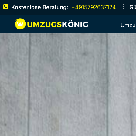
Kostenlose Beratung:
+4915792637124
Gü
Umzu