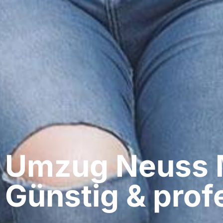
Umzug Neuss​ 
Günstig & profe