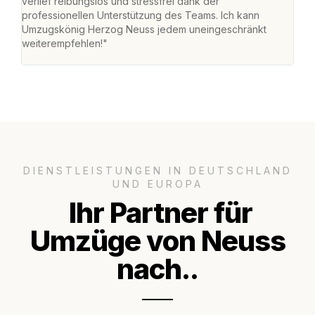
verlief reibungslos und stressfrei dank der
Team
professionellen Unterstützung des Teams. Ich kann
habe
Umzugskönig Herzog Neuss jedem uneingeschränkt
an m
weiterempfehlen!"
groß
DIENSTLEISTUNGEN IN DEUTSCHLAND
UND EUROPA
Ihr Partner für
Umzüge von Neuss
nach..