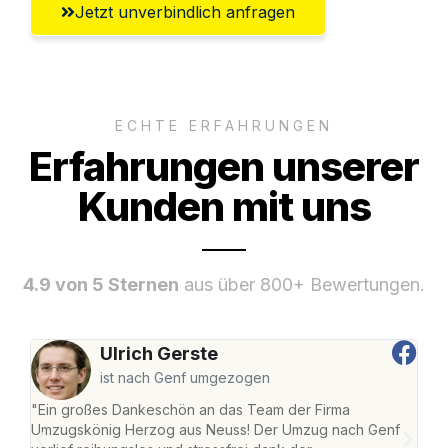
Jetzt unverbindlich anfragen
ECHTE ERFAHRUNGEN
Erfahrungen unserer
Kunden mit uns
4.9 von 5 Sternen
aus über 800+ Bewertungen.
Ulrich Gerste
ist nach Genf umgezogen
"Ein großes Dankeschön an das Team der Firma
"Di
Umzugskönig Herzog aus Neuss! Der Umzug nach Genf
mei