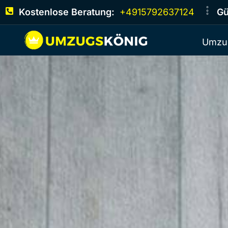
Kostenlose Beratung:
+4915792637124
Gü
Umzu