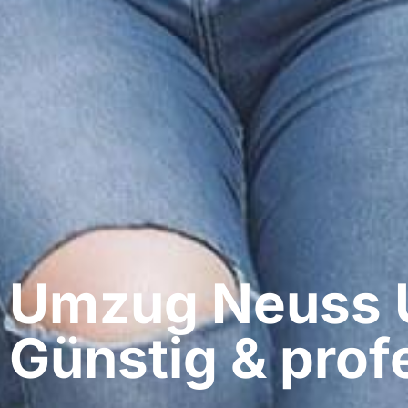
Umzug Neuss​ 
Günstig & profe