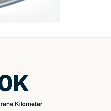
0
K
rene Kilometer