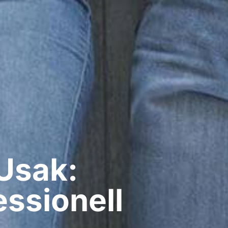
Usak:
ssionell​