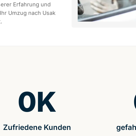
serer Erfahrung und
s Ihr Umzug nach Usak
.
0
K
Zufriedene Kunden
gefah