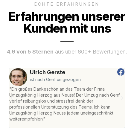
ECHTE ERFAHRUNGEN
Erfahrungen unserer
Kunden mit uns
4.9 von 5 Sternen
aus über 800+ Bewertungen.
Ulrich Gerste
ist nach Genf umgezogen
"Ein großes Dankeschön an das Team der Firma
"Di
Umzugskönig Herzog aus Neuss! Der Umzug nach Genf
mei
verlief reibungslos und stressfrei dank der
Team
professionellen Unterstützung des Teams. Ich kann
habe
Umzugskönig Herzog Neuss jedem uneingeschränkt
an m
weiterempfehlen!"
groß