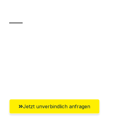
Transport
Sparen Sie bis zu 100€ bei Anfrage
Abwicklung innerhalb von 24 Stunden
Versichert bis zu 7.500€
Ggf. komplette Zollabwicklung inklusive
Umfassender Kundensupport aus Neuss
Jetzt unverbindlich anfragen