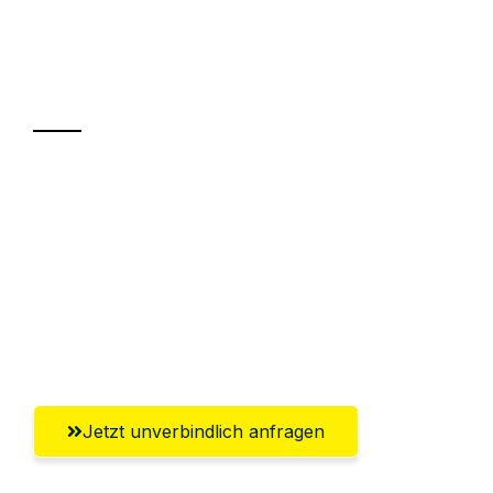
Ihr Umzug oder
Transport
Sparen Sie bis zu 100€ bei Anfrage
Abwicklung innerhalb von 24 Stunden
Versichert bis zu 7.500€
Ggf. komplette Zollabwicklung inklusive
Umfassender Kundensupport aus Neuss
Jetzt unverbindlich anfragen