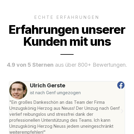
ECHTE ERFAHRUNGEN
Erfahrungen unserer
Kunden mit uns
4.9 von 5 Sternen
aus über 800+ Bewertungen.
Ulrich Gerste
ist nach Genf umgezogen
"Ein großes Dankeschön an das Team der Firma
"Di
Umzugskönig Herzog aus Neuss! Der Umzug nach Genf
mei
verlief reibungslos und stressfrei dank der
Team
professionellen Unterstützung des Teams. Ich kann
habe
Umzugskönig Herzog Neuss jedem uneingeschränkt
an m
weiterempfehlen!"
groß