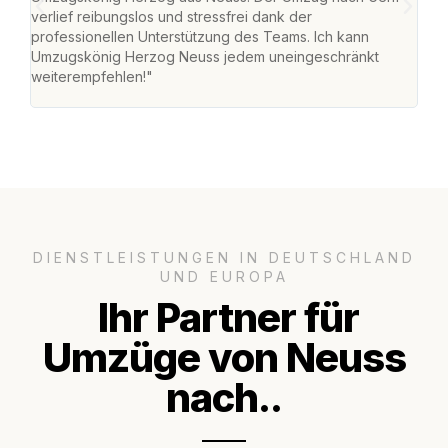
verlief reibungslos und stressfrei dank der
Team
professionellen Unterstützung des Teams. Ich kann
habe
Umzugskönig Herzog Neuss jedem uneingeschränkt
an m
weiterempfehlen!"
groß
DIENSTLEISTUNGEN IN DEUTSCHLAND
UND EUROPA
Ihr Partner für
Umzüge von Neuss
nach..