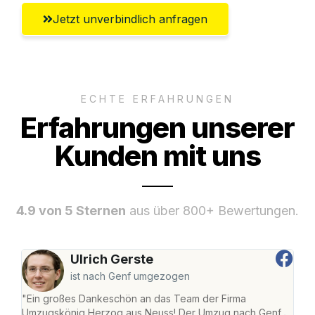
Jetzt unverbindlich anfragen
ECHTE ERFAHRUNGEN
Erfahrungen unserer
Kunden mit uns
4.9 von 5 Sternen
aus über 800+ Bewertungen.
Ulrich Gerste
ist nach Genf umgezogen
"Ein großes Dankeschön an das Team der Firma
"Di
Umzugskönig Herzog aus Neuss! Der Umzug nach Genf
mei