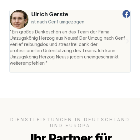
Ulrich Gerste
ist nach Genf umgezogen
"Ein großes Dankeschön an das Team der Firma
"Di
Umzugskönig Herzog aus Neuss! Der Umzug nach Genf
mei
verlief reibungslos und stressfrei dank der
Team
professionellen Unterstützung des Teams. Ich kann
habe
Umzugskönig Herzog Neuss jedem uneingeschränkt
an m
weiterempfehlen!"
groß
DIENSTLEISTUNGEN IN DEUTSCHLAND
UND EUROPA
Ihr Partner für