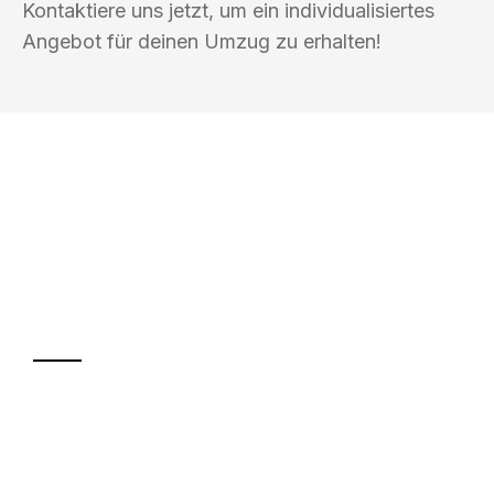
Kontaktiere uns jetzt, um ein individualisiertes
Angebot für deinen Umzug zu erhalten!
UMZUGSKÖNIG HERZOG NEUSS
Ihr Umzug oder
Transport
Sparen Sie bis zu 100€ bei Anfrage
Abwicklung innerhalb von 24 Stunden
Versichert bis zu 7.500€