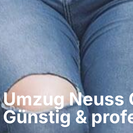
Umzug Neuss​ 
Günstig & profe