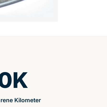
0
K
rene Kilometer