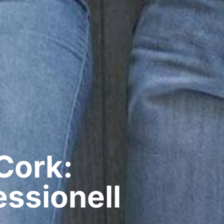
Cork:
ssionell​