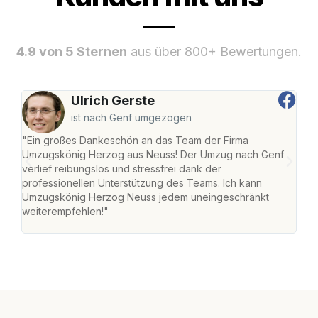
4.9 von 5 Sternen
aus über 800+ Bewertungen.
Ulrich Gerste
ist nach Genf umgezogen
"Ein großes Dankeschön an das Team der Firma
"Di
Umzugskönig Herzog aus Neuss! Der Umzug nach Genf
mei
verlief reibungslos und stressfrei dank der
Team
professionellen Unterstützung des Teams. Ich kann
habe
Umzugskönig Herzog Neuss jedem uneingeschränkt
an m
weiterempfehlen!"
groß