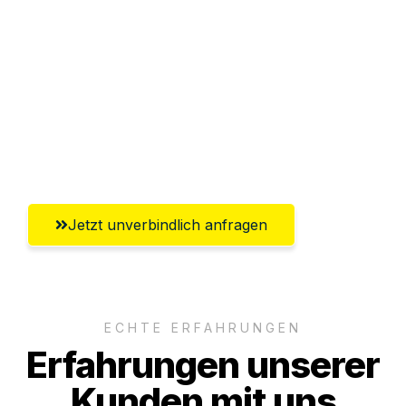
Sparen Sie bis zu 100€ bei Anfrage
Abwicklung innerhalb von 24 Stunden
Versichert bis zu 7.500€
Ggf. komplette Zollabwicklung inklusive
Umfassender Kundensupport aus Neuss
Jetzt unverbindlich anfragen
ECHTE ERFAHRUNGEN
Erfahrungen unserer
Kunden mit uns