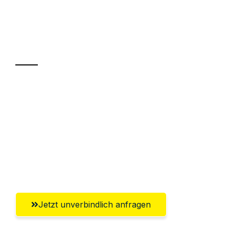
UMZUGSKÖNIG HERZOG NEUSS
Ihr Umzug oder
Transport
Sparen Sie bis zu 100€ bei Anfrage
Abwicklung innerhalb von 24 Stunden
Versichert bis zu 7.500€
Ggf. komplette Zollabwicklung inklusive
Umfassender Kundensupport aus Neuss
Jetzt unverbindlich anfragen