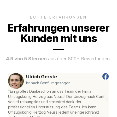
ECHTE ERFAHRUNGEN
Erfahrungen unserer
Kunden mit uns
4.9 von 5 Sternen
aus über 800+ Bewertungen.
Ulrich Gerste
ist nach Genf umgezogen
"Ein großes Dankeschön an das Team der Firma
"Di
Umzugskönig Herzog aus Neuss! Der Umzug nach Genf
mei
verlief reibungslos und stressfrei dank der
Team
professionellen Unterstützung des Teams. Ich kann
habe
Umzugskönig Herzog Neuss jedem uneingeschränkt
an m