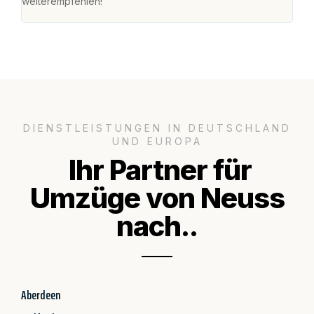
weiterempfehlen!"
groß
DIENSTLEISTUNGEN IN DEUTSCHLAND
UND EUROPA
Ihr Partner für
Umzüge von Neuss
nach..
Aberdeen