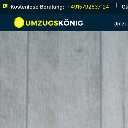
Kostenlose Beratung:
+4915792637124
Gü
Umzu