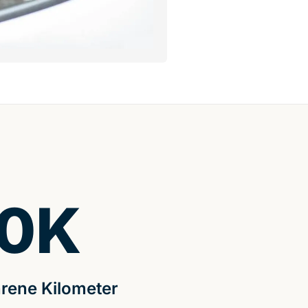
0
K
rene Kilometer