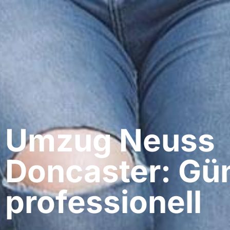
Umzug Neuss​
Doncaster: Gün
professionell​