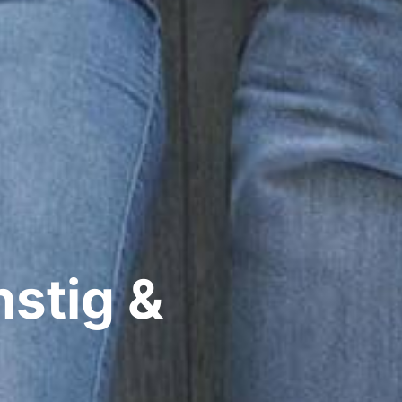
stig &