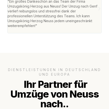
"Ein großes Dankeschön an das Team der Firma
"Di
Umzugskönig Herzog aus Neuss! Der Umzug nach Genf
mei
verlief reibungslos und stressfrei dank der
Team
professionellen Unterstützung des Teams. Ich kann
habe
Umzugskönig Herzog Neuss jedem uneingeschränkt
an m
weiterempfehlen!"
groß
DIENSTLEISTUNGEN IN DEUTSCHLAND
UND EUROPA
Ihr Partner für
Umzüge von Neuss
nach..