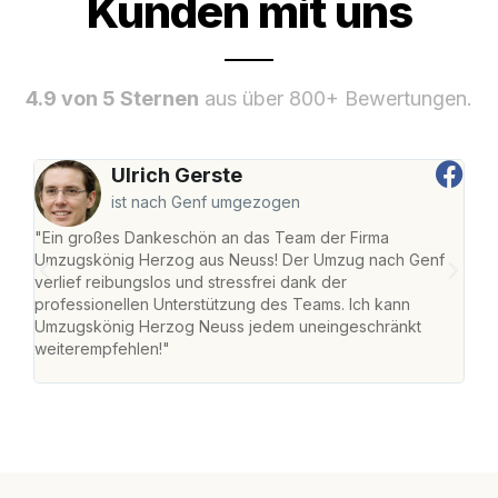
Kunden mit uns
4.9 von 5 Sternen
aus über 800+ Bewertungen.
Ulrich Gerste
ist nach Genf umgezogen
"Ein großes Dankeschön an das Team der Firma
"Di
Umzugskönig Herzog aus Neuss! Der Umzug nach Genf
mei
verlief reibungslos und stressfrei dank der
Team
professionellen Unterstützung des Teams. Ich kann
habe
Umzugskönig Herzog Neuss jedem uneingeschränkt
an m
weiterempfehlen!"
groß