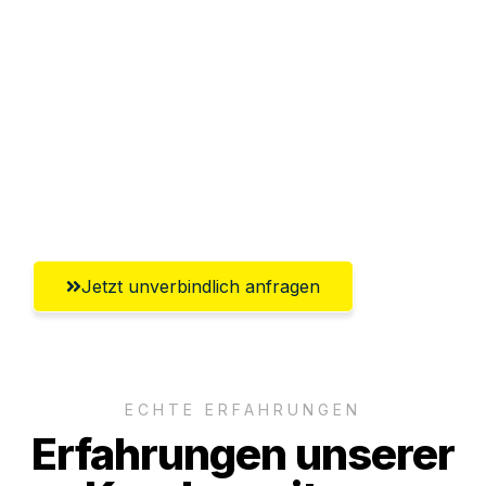
Sparen Sie bis zu 100€ bei Anfrage
Abwicklung innerhalb von 24 Stunden
Versichert bis zu 7.500€
Ggf. komplette Zollabwicklung inklusive
Umfassender Kundensupport aus Neuss
Jetzt unverbindlich anfragen
ECHTE ERFAHRUNGEN
Erfahrungen unserer