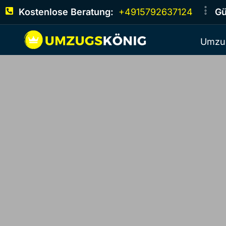
Kostenlose Beratung:
+4915792637124
Gü
Umzu