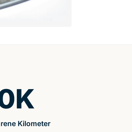
0
K
rene Kilometer