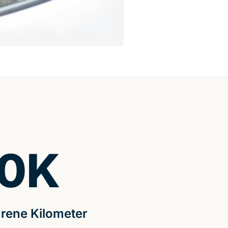
0
K
rene Kilometer