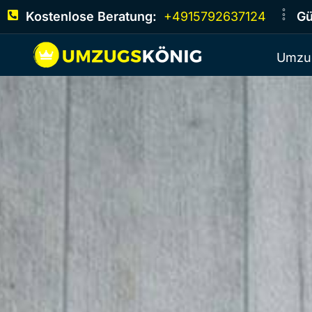
Kostenlose Beratung:
+4915792637124
Gü
Umzu