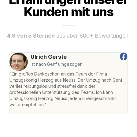
Kunden mit uns
4.9 von 5 Sternen
aus über 800+ Bewertungen.
Ulrich Gerste
ist nach Genf umgezogen
"Ein großes Dankeschön an das Team der Firma
"Di
Umzugskönig Herzog aus Neuss! Der Umzug nach Genf
mei
verlief reibungslos und stressfrei dank der
Team
professionellen Unterstützung des Teams. Ich kann
habe
Umzugskönig Herzog Neuss jedem uneingeschränkt
an m
weiterempfehlen!"
groß