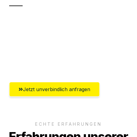
Sparen Sie bis zu 100€ bei Anfrage
Abwicklung innerhalb von 24 Stunden
Versichert bis zu 7.500€
Ggf. komplette Zollabwicklung inklusive
Umfassender Kundensupport aus Neuss
Jetzt unverbindlich anfragen
ECHTE ERFAHRUNGEN
Erfahrungen unserer